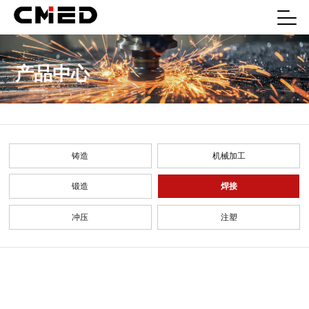
产品中心
铸造
机械加工
锻造
焊接
冲压
注塑